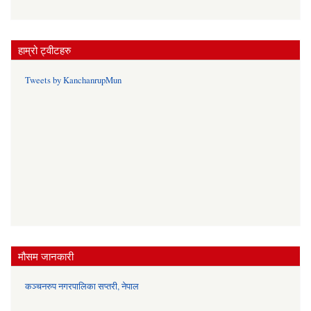
हाम्रो ट्वीटहरु
Tweets by KanchanrupMun
मौसम जानकारी
कञ्चनरुप नगरपालिका सप्तरी, नेपाल