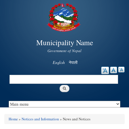
Skip to
main
content
Municipality Name
Government of Nepal
English
नेपाली
Search
Search form
Home
»
Notices and Information
» News and Notices
You are here