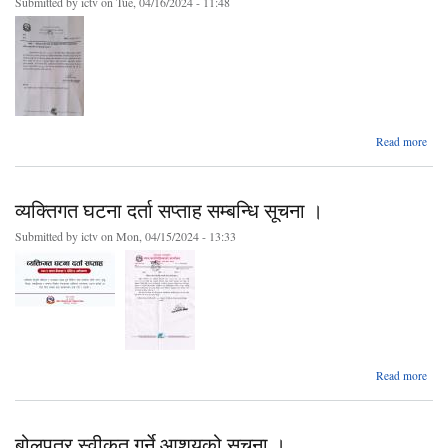
Submitted by
ictv
on Tue, 04/16/2024 - 11:48
Read more
प
मे
व्यक्तिगत घटना दर्ता सप्ताह सम्बन्धि सूचना ।
क
प्रति
Submitted by
ictv
on Mon, 04/15/2024 - 13:33
संच
प
प
स
सू
ab
Read more
व्यक्
घ
बोलपत्र स्वीकृत गर्ने आशयको सूचना ।
सप