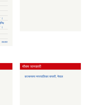
ा ।
न्धि
ा ।
more
मौसम जानकारी
कञ्चनरुप नगरपालिका सप्तरी, नेपाल