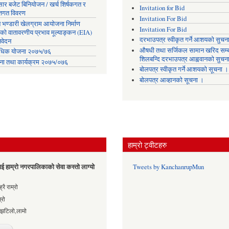
सार बजेट बिनियोजन / खर्च शिर्षकगत र
Invitation for Bid
ोतगत विवरण
Invitation For Bid
 भण्डारी खेलग्राम आयोजना निर्माण
Invitation For Bid
यको वातावरणीय प्रभाव मूल्याङ्कन (EIA)
दरभाउपत्र स्वीकृत गर्ने आशयको सुचन
िवेदन
औषधी तथा सर्जिकल सामान खरिद सम्ब
िक योजना २०७५/७६
शिलबन्दि दरभाउपत्र आह्ववानको सुचन
ना तथा कार्यक्रम २०७५/०७६
बोलपत्र स्वीकृत गर्ने आशयको सूचना ।
बोलपत्र आव्हानको सूचना ।
हाम्रो ट्वीटहरु
ई हाम्रो नगरपालिकाको सेवा कस्तो लाग्यो
Tweets by KanchanrupMun
es
्रै राम्रो
्रो
्झटिलो,लामो