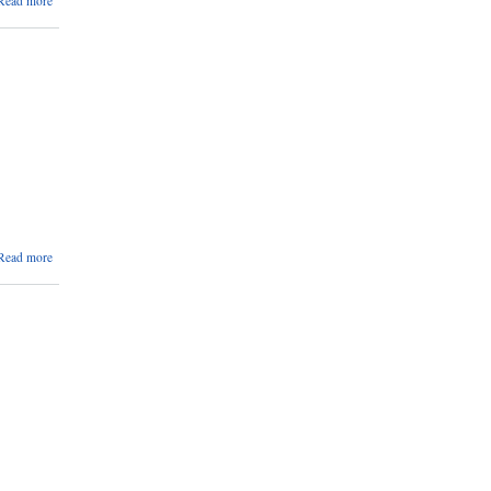
Read more
पद दर्ता
तथा
सिटरोल
दर्ता
सम्बन्धमा
।
about
Read more
प्रेस
विज्ञप्ति