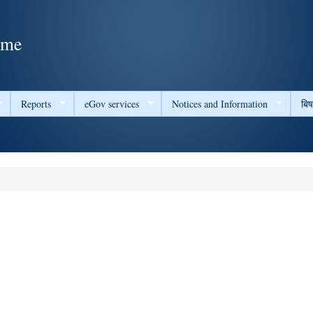
Skip to
main
ame
content
Reports
eGov services
Notices and Information
बि