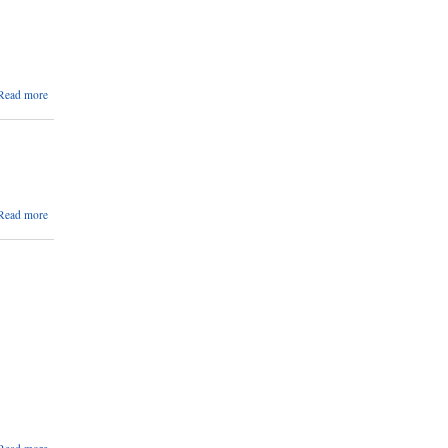
सूचना ।
about
Read more
दर रेट
पेश गर्ने
सम्बन्धि
सूचना
।
about
Read more
हटिया र
पोखरा
को ठेक्का
सम्बन्धमा
।
about