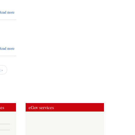
about
Read more
कार्यपालिका
वैठक
सम्बन्धमा
।
about
Read more
दर रेट
पेश गर्ने
सम्बन्धि
सूचना
 ›
।
ces
eGov services