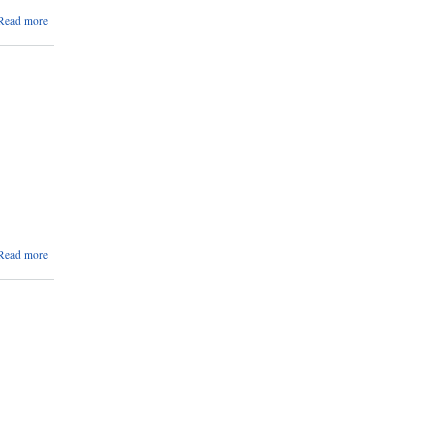
about
Read more
सामाजिक
सुरक्षा भत्ता
प्राप्त गर्ने
लाभग्राहीको
Biometric
Verify गर्ने
सम्बन्धि
सूचना ।
about
Read more
तह/स्तर
वृद्धि
सम्बन्धमा
।