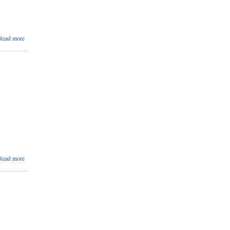
about
Read more
सूचीकृत
दर्ता गर्ने
सम्बन्धि
सूचना
।
about
Read more
सामुदायिक
तथा
धार्मिक
विद्यालयको
लेखा
परीक्षण
गर्ने
सम्बन्धि