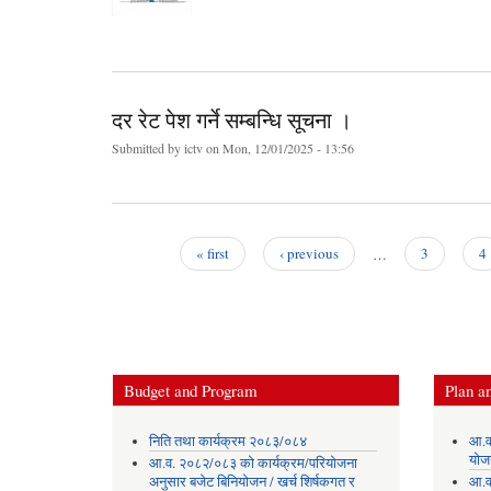
दर रेट पेश गर्ने सम्बन्धि सूचना ।
Submitted by
ictv
on Mon, 12/01/2025 - 13:56
« first
‹ previous
…
3
4
Pages
Budget and Program
Plan an
निति तथा कार्यक्रम २०८३/०८४
आ.व
योज
आ.व. २०८२/०८३ को कार्यक्रम/परियोजना
अनुसार बजेट बिनियोजन / खर्च शिर्षकगत र
आ.व