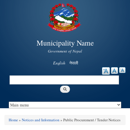
Skip to
main
content
Municipality Name
Government of Nepal
English
नेपाली
Search
Search form
Home
»
Notices and Information
» Public Procurement / Tender Notices
You are here