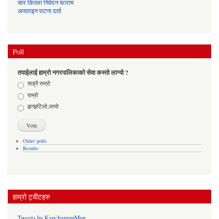
चार किल्ला निवेदन फाराम
अनलाइन घटना दर्ता
Poll
तपाईलाई हाम्रो नगरपालिकाको सेवा कस्तो लाग्यो ?
Choices
साह्रै राम्रो
राम्रो
झन्झटिलो,लामो
Older polls
Results
हाम्रो ट्वीटहरु
Tweets by KanchanrupMun