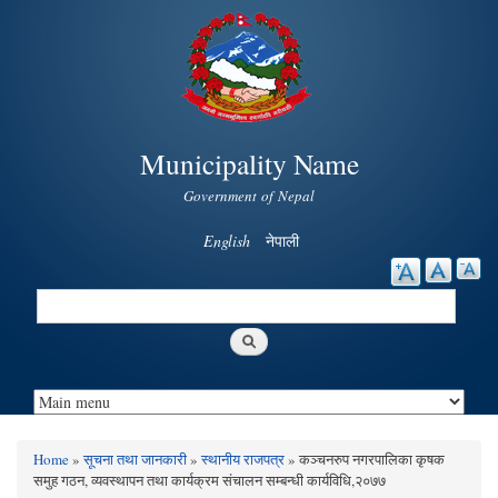
Skip to
main
content
Municipality Name
Government of Nepal
English
नेपाली
Search
Search form
Home
»
सूचना तथा जानकारी
»
स्थानीय राजपत्र
» कञ्चनरुप नगरपालिका कृषक
You are here
समुह गठन, व्यवस्थापन तथा कार्यक्रम संचालन सम्बन्धी कार्यविधि,२०७७