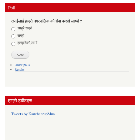
Poll
तपाईलाई हाम्रो नगरपालिकाको सेवा कस्तो लाग्यो ?
Choices
साह्रै राम्रो
राम्रो
झन्झटिलो,लामो
Older polls
Results
हाम्रो ट्वीटहरु
Tweets by KanchanrupMun