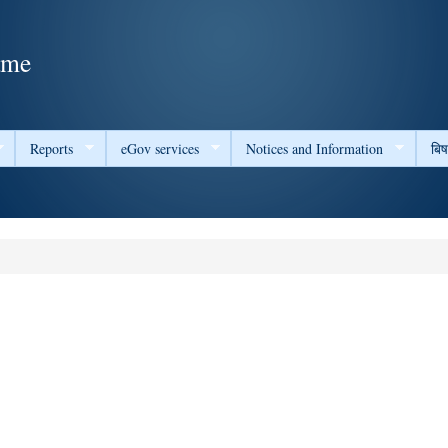
Skip to
main
ame
content
Reports
eGov services
Notices and Information
बि