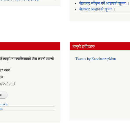
बोलपत्र स्वीकृत गर्ने आशयको सूचना ।
बोलपत्र आव्हानको सूचना ।
हाम्रो ट्वीटहरु
ई हाम्रो नगरपालिकाको सेवा कस्तो लाग्यो
Tweets by KanchanrupMun
es
्रै राम्रो
्रो
्झटिलो,लामो
 polls
lts