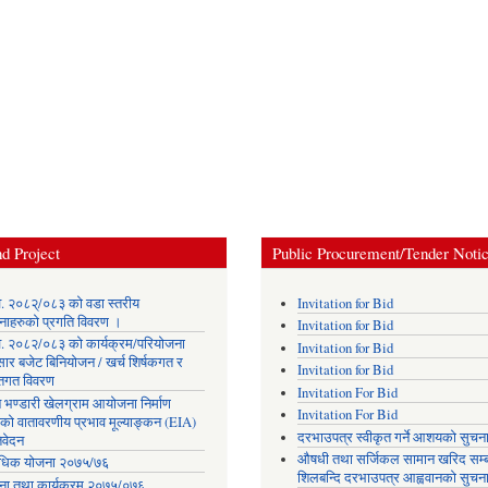
d Project
Public Procurement/Tender Noti
. २०८२्/०८३ को वडा स्तरीय
Invitation for Bid
नाहरुको प्रगति विवरण ।
Invitation for Bid
. २०८२/०८३ को कार्यक्रम/परियोजना
Invitation for Bid
सार बजेट बिनियोजन / खर्च शिर्षकगत र
Invitation for Bid
ोतगत विवरण
Invitation For Bid
 भण्डारी खेलग्राम आयोजना निर्माण
Invitation For Bid
यको वातावरणीय प्रभाव मूल्याङ्कन (EIA)
दरभाउपत्र स्वीकृत गर्ने आशयको सुचन
िवेदन
औषधी तथा सर्जिकल सामान खरिद सम्ब
िक योजना २०७५/७६
शिलबन्दि दरभाउपत्र आह्ववानको सुचन
ना तथा कार्यक्रम २०७५/०७६