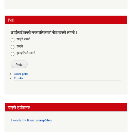
Poll
तपाईलाई हाम्रो नगरपालिकाको सेवा कस्तो लाग्यो ?
Choices
साह्रै राम्रो
राम्रो
झन्झटिलो,लामो
Older polls
Results
हाम्रो ट्वीटहरु
Tweets by KanchanrupMun