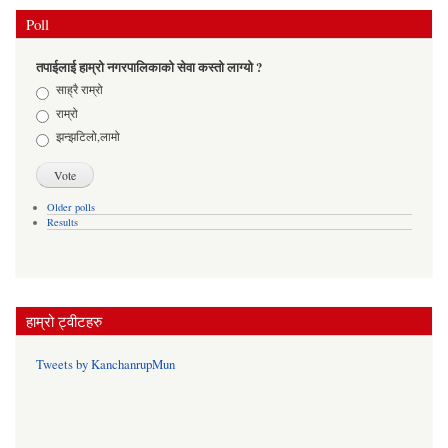
Poll
तपाईलाई हाम्रो नगरपालिकाको सेवा कस्तो लाग्यो ?
Choices
साह्रै राम्रो
राम्रो
झन्झटिलो,लामो
Older polls
Results
हाम्रो ट्वीटहरु
Tweets by KanchanrupMun