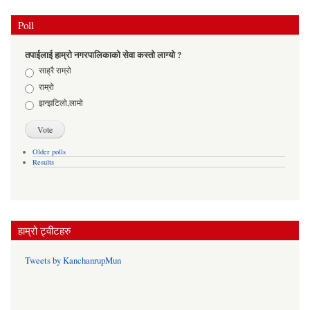
Poll
तपाईलाई हाम्रो नगरपालिकाको सेवा कस्तो लाग्यो ?
Choices
साह्रै राम्रो
राम्रो
झन्झटिलो,लामो
Older polls
Results
हाम्रो ट्वीटहरु
Tweets by KanchanrupMun