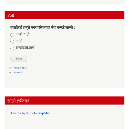
Poll
तपाईलाई हाम्रो नगरपालिकाको सेवा कस्तो लाग्यो ?
Choices
साह्रै राम्रो
राम्रो
झन्झटिलो,लामो
Older polls
Results
हाम्रो ट्वीटहरु
Tweets by KanchanrupMun