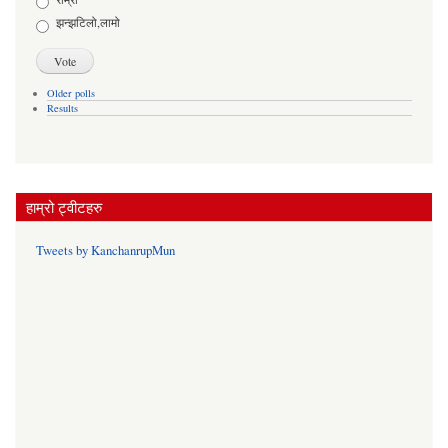
झन्झटिलो,लामो
Older polls
Results
हाम्रो ट्वीटहरु
Tweets by KanchanrupMun