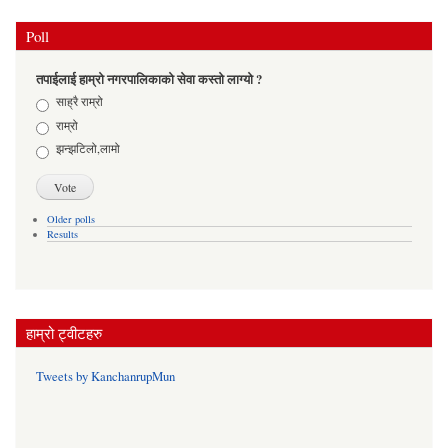
Poll
तपाईलाई हाम्रो नगरपालिकाको सेवा कस्तो लाग्यो ?
Choices
साह्रै राम्रो
राम्रो
झन्झटिलो,लामो
Older polls
Results
हाम्रो ट्वीटहरु
Tweets by KanchanrupMun