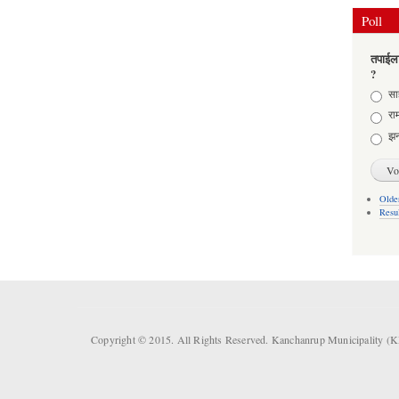
Poll
तपाईला
?
Choic
साह
राम
झन
Older
Resu
Copyright © 2015. All Rights Reserved. Kanchanrup Municipality (