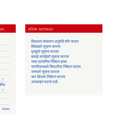
ces
eGov services
विधालय संचालन अनुमति माँग फारम
विवाहको सूचना फाराम
मृत्युको सूचना फाराम
बसाई-सराईको सूचना फाराम
नाता प्रमाणित निवेदन ढाचा
नागरिकताको सिफारिस निवेदन फारम
जन्मको सूचना फाराम
चार किल्ला निवेदन फाराम
ा ।
अनलाइन घटना दर्ता
न्धि
ा ।
more