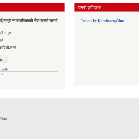
हाम्रो ट्वीटहरु
ई हाम्रो नगरपालिकाको सेवा कस्तो लाग्यो
Tweets by KanchanrupMun
es
्रै राम्रो
्रो
्झटिलो,लामो
 polls
lts
KMun).