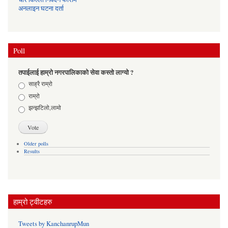
अनलाइन घटना दर्ता
Poll
तपाईलाई हाम्रो नगरपालिकाको सेवा कस्तो लाग्यो ?
Choices
साह्रै राम्रो
राम्रो
झन्झटिलो,लामो
Older polls
Results
हाम्रो ट्वीटहरु
Tweets by KanchanrupMun