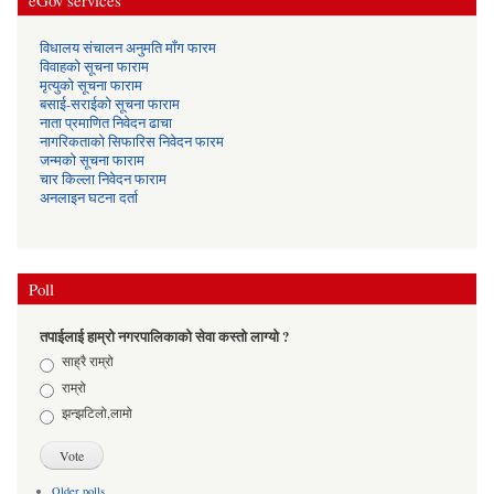
विधालय संचालन अनुमति माँग फारम
विवाहको सूचना फाराम
मृत्युको सूचना फाराम
बसाई-सराईको सूचना फाराम
नाता प्रमाणित निवेदन ढाचा
नागरिकताको सिफारिस निवेदन फारम
जन्मको सूचना फाराम
चार किल्ला निवेदन फाराम
अनलाइन घटना दर्ता
Poll
तपाईलाई हाम्रो नगरपालिकाको सेवा कस्तो लाग्यो ?
Choices
साह्रै राम्रो
राम्रो
झन्झटिलो,लामो
Older polls