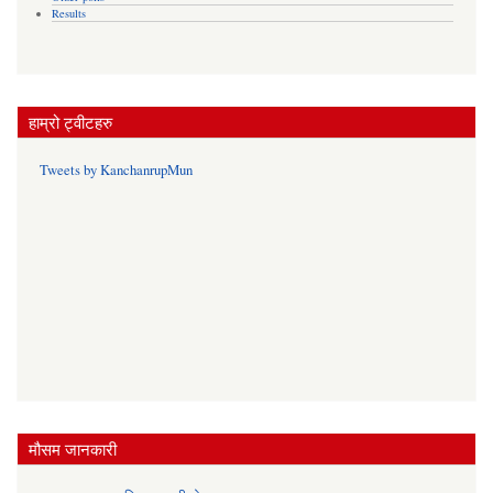
Results
हाम्रो ट्वीटहरु
Tweets by KanchanrupMun
मौसम जानकारी