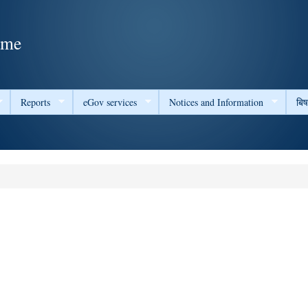
Skip to
main
ame
content
Reports
eGov services
Notices and Information
बि