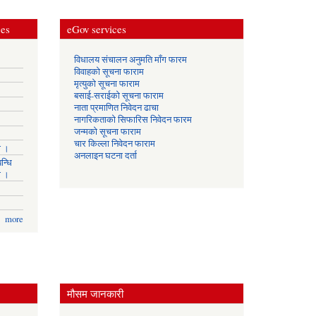
ces
eGov services
विधालय संचालन अनुमति माँग फारम
विवाहको सूचना फाराम
मृत्युको सूचना फाराम
बसाई-सराईको सूचना फाराम
नाता प्रमाणित निवेदन ढाचा
नागरिकताको सिफारिस निवेदन फारम
जन्मको सूचना फाराम
चार किल्ला निवेदन फाराम
ा ।
अनलाइन घटना दर्ता
न्धि
ा ।
more
मौसम जानकारी