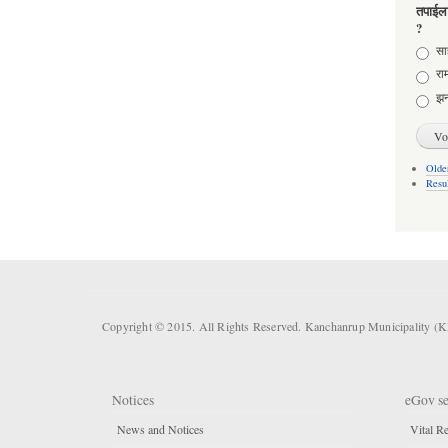
तपाईला
?
Choic
साह
राम
झन
Older
Resu
Copyright © 2015. All Rights Reserved. Kanchanrup Municipality (
Notices
eGov se
News and Notices
Vital Re