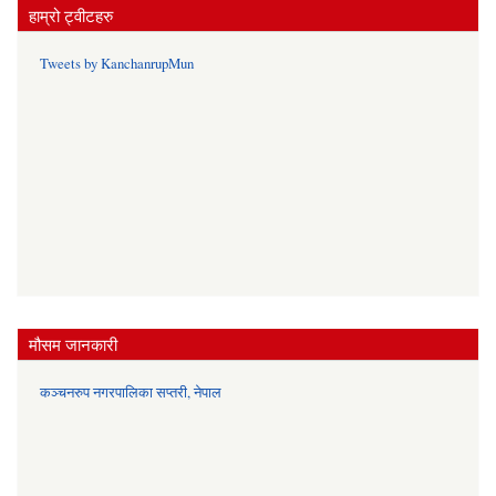
हाम्रो ट्वीटहरु
Tweets by KanchanrupMun
मौसम जानकारी
कञ्चनरुप नगरपालिका सप्तरी, नेपाल