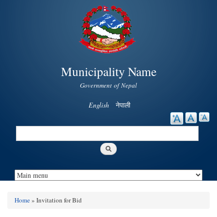
Skip to
main
content
Municipality Name
Government of Nepal
English
नेपाली
Search
Search form
Home
» Invitation for Bid
You are here