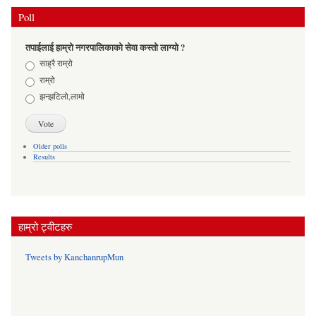
Poll
तपाईलाई हाम्रो नगरपालिकाको सेवा कस्तो लाग्यो ?
Choices
साह्रै राम्रो
राम्रो
झन्झटिलो,लामो
Older polls
Results
हाम्रो ट्वीटहरु
Tweets by KanchanrupMun