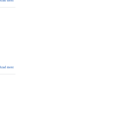
Read more
भुक्तानी
बन्द
हुने
सम्बन्धि
सूचना
।
about सुनिता
Read more
पोखरेलको घर
अभिलेखिकरण
सूचना ।