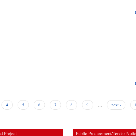
4
5
6
7
8
9
…
next ›
d Project
Public Procurement/Tender Noti