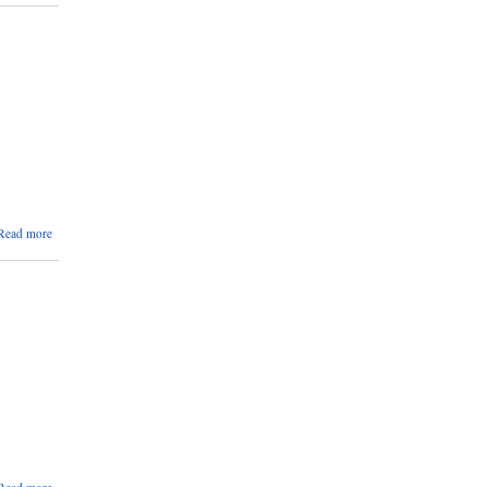
विदा
सम्बन्धि
सूचना ।
about
Read more
ठेक्का
स्वीकृतको
आशयको
सूचना ।
about