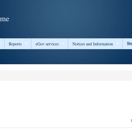
Skip to
main
ame
content
Reports
eGov services
Notices and Information
बि