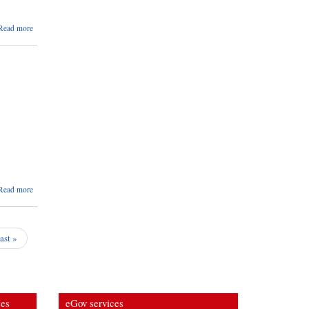
about
Read more
Invitation
for Bid
about
Read more
सूचना
।
last »
ces
eGov services