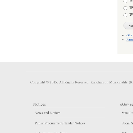
साह
राम
झन
Older
Resu
Copyright © 2015. All Rights Reserved. Kanchanrup Municipality (
Notices
eGov se
News and Notices
Vital Re
Public Procurement/ Tender Notices
Social S
Act, law and directives
Citizen 