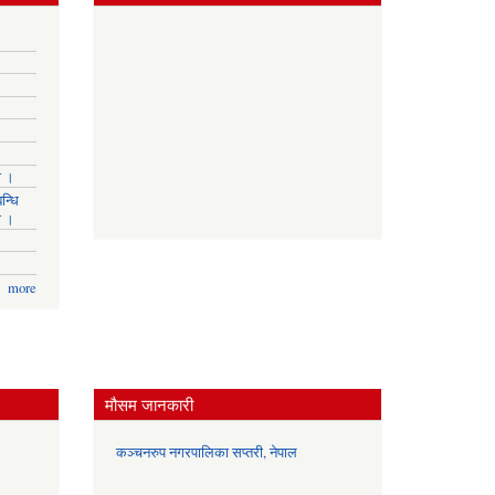
ा ।
न्धि
ा ।
more
मौसम जानकारी
कञ्चनरुप नगरपालिका सप्तरी, नेपाल