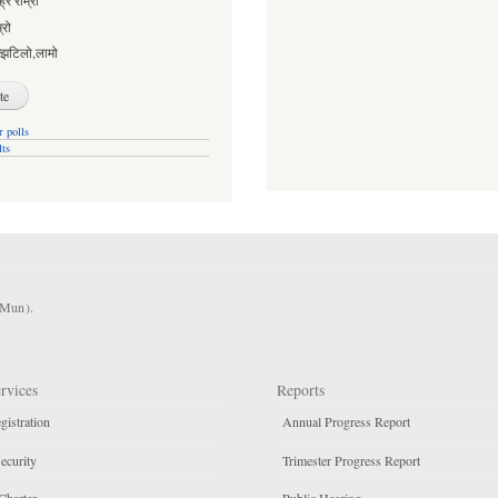
्रै राम्रो
्रो
्झटिलो,लामो
 polls
lts
KMun).
rvices
Reports
gistration
Annual Progress Report
ecurity
Trimester Progress Report
Charter
Public Hearing