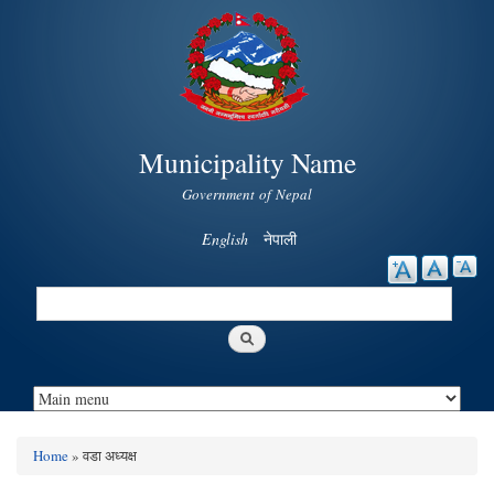
Skip to
main
content
Municipality Name
Government of Nepal
English
नेपाली
Search
Search form
Home
» वडा अध्यक्ष
You are here