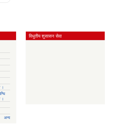
विधुतीय शुसासन सेवा
ा ।
न्धि
ा ।
अन्य