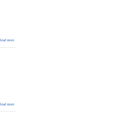
about
Read more
प्रथम
पटक
प्रकाशित
कंचनपुर
हटियाको
सूचना ।
about
Read more
बोलपत्र
स्वीकृत
गर्ने
आशयको
सूचना