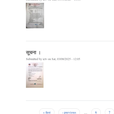
सूचना ।
Submitted by
ictv
on Sat, 03/08/2025 - 12:05
« first
‹ previous
…
6
7