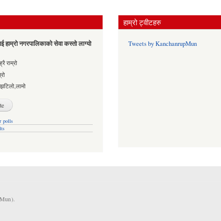
हाम्रो ट्वीटहरु
ई हाम्रो नगरपालिकाको सेवा कस्तो लाग्यो
Tweets by KanchanrupMun
es
्रै राम्रो
्रो
्झटिलो,लामो
 polls
lts
KMun).