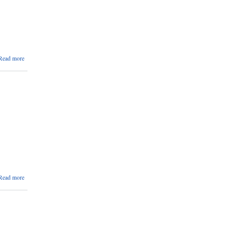
about
Read more
सिलवन्दि
वोलपत्र
आह्ववान
सम्वन्धि
सूचना ।
about
Read more
सूचना
।
सूचना
।।
सूचना
।।।