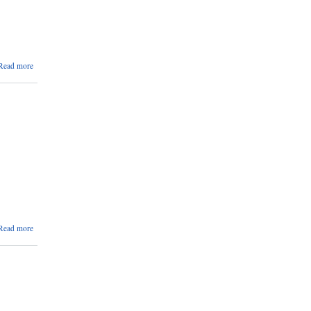
about
Read more
परिक्षा
मिति
संशोधन
सम्बन्धमा
।
about
Read more
सूचना
प्रकाशन
गरिएको
बारे ।