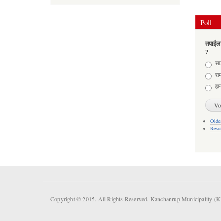
Poll
तपाईला
?
Choic
साह
राम
झन
Older
Resu
Copyright © 2015. All Rights Reserved. Kanchanrup Municipality (