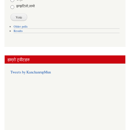
झन्झटिलो,लामो
Older polls
Results
हाम्रो ट्वीटहरु
Tweets by KanchanrupMun