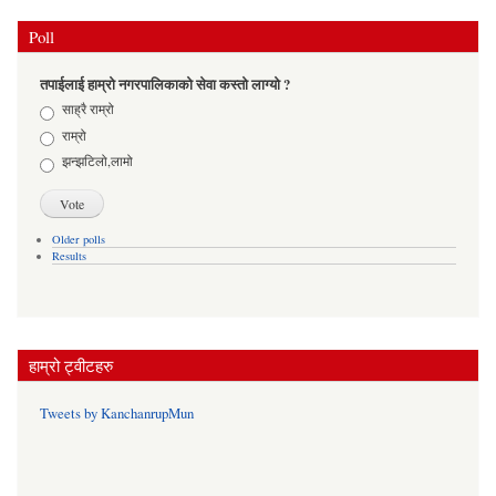
Poll
तपाईलाई हाम्रो नगरपालिकाको सेवा कस्तो लाग्यो ?
Choices
साह्रै राम्रो
राम्रो
झन्झटिलो,लामो
Older polls
Results
हाम्रो ट्वीटहरु
Tweets by KanchanrupMun