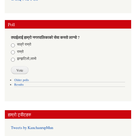
Poll
तपाईलाई हाम्रो नगरपालिकाको सेवा कस्तो लाग्यो ?
Choices
साह्रै राम्रो
राम्रो
झन्झटिलो,लामो
Older polls
Results
हाम्रो ट्वीटहरु
Tweets by KanchanrupMun