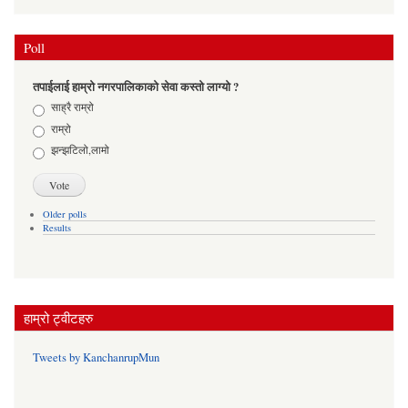
Poll
तपाईलाई हाम्रो नगरपालिकाको सेवा कस्तो लाग्यो ?
Choices
साह्रै राम्रो
राम्रो
झन्झटिलो,लामो
Older polls
Results
हाम्रो ट्वीटहरु
Tweets by KanchanrupMun