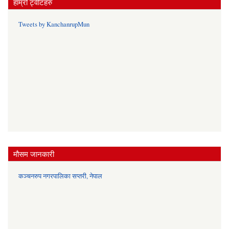
हाम्रो ट्वीटहरु
Tweets by KanchanrupMun
मौसम जानकारी
कञ्चनरुप नगरपालिका सप्तरी, नेपाल