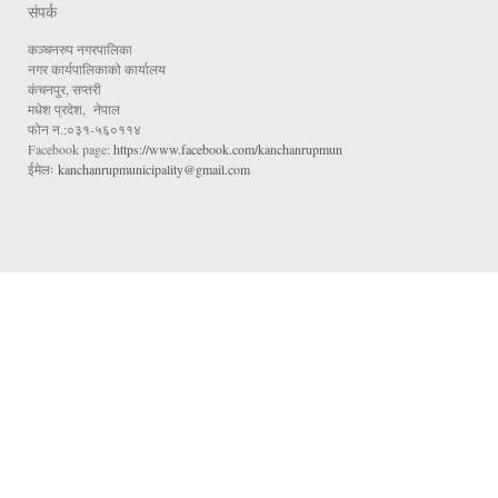
संपर्क
कञ्चनरुप नगरपालिका
नगर कार्यपालिकाको कार्यालय
कंचनपुर, सप्तरी
मधेश प्रदेश, नेपाल
फोन न.:०३१-५६०११४
Facebook page:
https://www.facebook.com/kanchanrupmun
ईमेलः
kanchanrupmunicipality@gmail.com