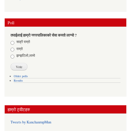
Poll
तपाईलाई हाम्रो नगरपालिकाको सेवा कस्तो लाग्यो ?
Choices
साह्रै राम्रो
राम्रो
झन्झटिलो,लामो
Older polls
Results
हाम्रो ट्वीटहरु
Tweets by KanchanrupMun