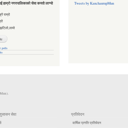
ई हाम्रो नगरपालिकाको सेवा कस्तो लाग्यो
Tweets by KanchanrupMun
es
्रै राम्रो
्रो
्झटिलो,लामो
 polls
lts
KMun).
शुसासन सेवा
प्रतिवेदन
ता
वार्षिक प्रगति प्रतिवेदन