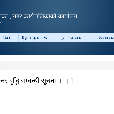
Skip to
main
का , नगर कार्यपालिकाको कार्यालय
content
ल
्रतिवेदन
विधुतीय शुसासन सेवा
सूचना तथा जानकारी
बिषयगत शाख
 l
र वृद्धि सम्बन्धी सूचना । । l