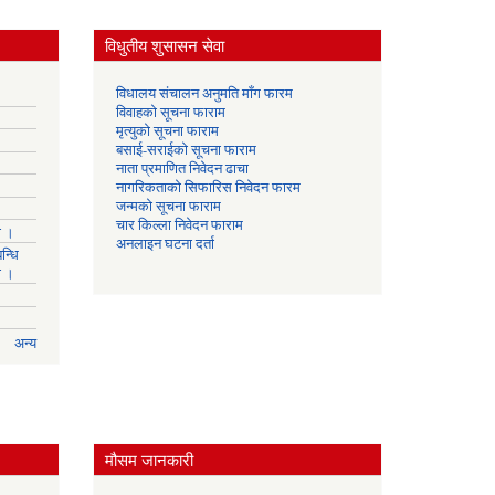
विधुतीय शुसासन सेवा
विधालय संचालन अनुमति माँग फारम
विवाहको सूचना फाराम
मृत्युको सूचना फाराम
बसाई-सराईको सूचना फाराम
नाता प्रमाणित निवेदन ढाचा
नागरिकताको सिफारिस निवेदन फारम
जन्मको सूचना फाराम
चार किल्ला निवेदन फाराम
ा ।
अनलाइन घटना दर्ता
न्धि
ा ।
अन्य
मौसम जानकारी