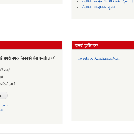
बोलपत्र स्वीकृत गर्ने आशयको सूचना ।
बोलपत्र आव्हानको सूचना ।
हाम्रो ट्वीटहरु
ई हाम्रो नगरपालिकाको सेवा कस्तो लाग्यो
Tweets by KanchanrupMun
es
्रै राम्रो
्रो
्झटिलो,लामो
 polls
lts