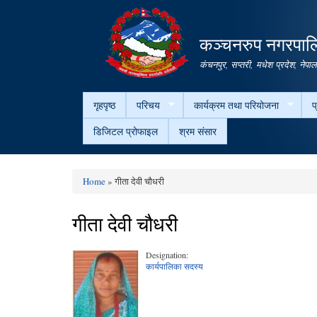
कञ्चनरुप नगरपालि
कंचनपुर, सप्तरी, मधेश प्रदेश, नेपा
गृहपृष्ठ
परिचय
कार्यक्रम तथा परियोजना
प
डिजिटल प्रोफाइल
श्रम संसार
Home
» गीता देवी चौधरी
You are here
गीता देवी चौधरी
Designation:
कार्यपालिका सदस्य