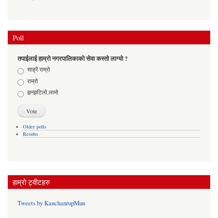
Poll
तपाईलाई हाम्रो नगरपालिकाको सेवा कस्तो लाग्यो ?
Choices
साह्रै राम्रो
राम्रो
झन्झटिलो,लामो
Older polls
Results
हाम्रो ट्वीटहरु
Tweets by KanchanrupMun