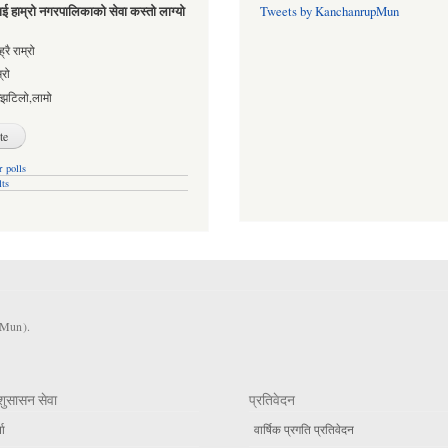
ई हाम्रो नगरपालिकाको सेवा कस्तो लाग्यो
Tweets by KanchanrupMun
es
्रै राम्रो
्रो
्झटिलो,लामो
 polls
lts
KMun).
शुसासन सेवा
प्रतिवेदन
ता
वार्षिक प्रगति प्रतिवेदन