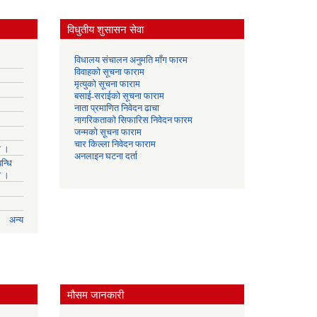
विधुतीय शुसासन सेवा
विधालय संचालन अनुमति माँग फारम
विवाहको सूचना फाराम
मृत्युको सूचना फाराम
बसाई-सराईको सूचना फाराम
नाता प्रमाणित निवेदन ढाचा
नागरिकताको सिफारिस निवेदन फारम
जन्मको सूचना फाराम
चार किल्ला निवेदन फाराम
ा ।
अनलाइन घटना दर्ता
न्धि
ा ।
अन्य
मौसम जानकारी