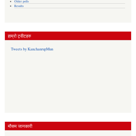
Older polls
Results
हाम्रो ट्वीटहरु
Tweets by KanchanrupMun
मौसम जानकारी