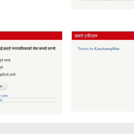
हाम्रो ट्वीटहरु
ई हाम्रो नगरपालिकाको सेवा कस्तो लाग्यो
Tweets by KanchanrupMun
es
्रै राम्रो
्रो
्झटिलो,लामो
 polls
lts