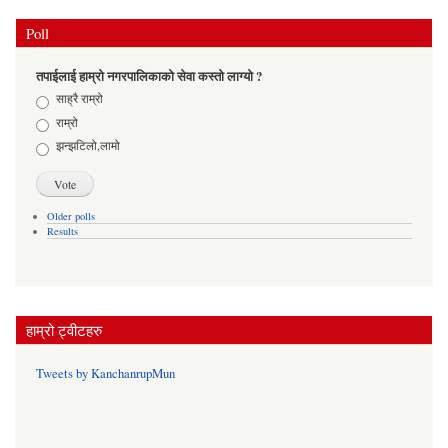
Poll
तपाईलाई हाम्रो नगरपालिकाको सेवा कस्तो लाग्यो ?
Choices
साह्रै राम्रो
राम्रो
झन्झटिलो,लामो
Older polls
Results
हाम्रो ट्वीटहरु
Tweets by KanchanrupMun