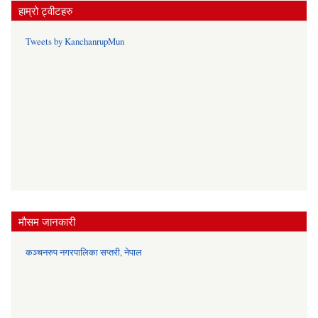
हाम्रो ट्वीटहरु
Tweets by KanchanrupMun
मौसम जानकारी
कञ्चनरुप नगरपालिका सप्तरी, नेपाल