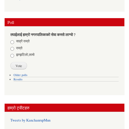
Poll
तपाईलाई हाम्रो नगरपालिकाको सेवा कस्तो लाग्यो ?
Choices
साह्रै राम्रो
राम्रो
झन्झटिलो,लामो
Older polls
Results
हाम्रो ट्वीटहरु
Tweets by KanchanrupMun